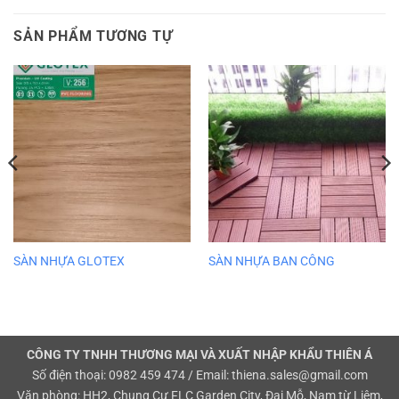
SẢN PHẨM TƯƠNG TỰ
SÀN NHỰA GLOTEX
SÀN NHỰA BAN CÔNG
CÔNG TY TNHH THƯƠNG MẠI VÀ XUẤT NHẬP KHẨU THIÊN Á
Số điện thoại: 0982 459 474 / Email: thiena.sales@gmail.com
Văn phòng: HH2, Chung Cư FLC Garden City, Đại Mỗ, Nam từ Liêm,