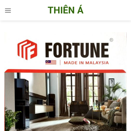
Bỏ
THIÊN Á
qua
nội
dung