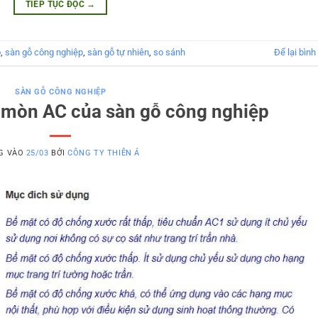
TIẾP TỤC ĐỌC
→
ỗ
,
sàn gỗ công nghiệp
,
sàn gỗ tự nhiên
,
so sánh
Để lại bình
SÀN GỖ CÔNG NGHIỆP
 mòn AC của sàn gỗ công nghiệp
G VÀO
25/03
BỞI
CÔNG TY THIÊN Á