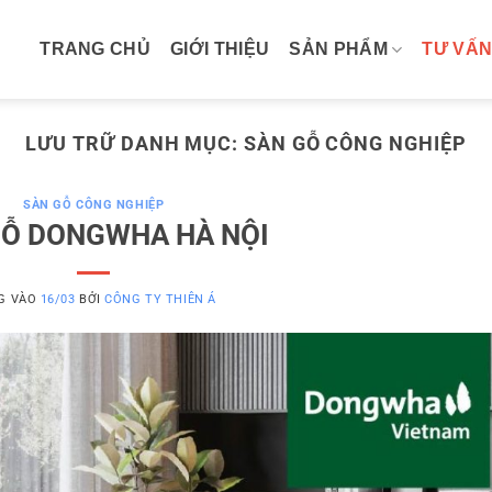
TRANG CHỦ
GIỚI THIỆU
SẢN PHẨM
TƯ VẤN
LƯU TRỮ DANH MỤC:
SÀN GỖ CÔNG NGHIỆP
SÀN GỖ CÔNG NGHIỆP
GỖ DONGWHA HÀ NỘI
G VÀO
16/03
BỞI
CÔNG TY THIÊN Á