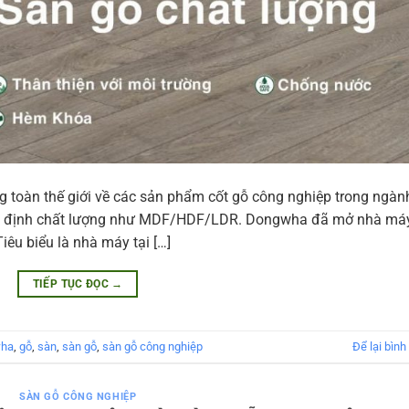
g toàn thế giới về các sản phẩm cốt gỗ công nghiệp trong ngàn
ẳng định chất lượng như MDF/HDF/LDR. Dongwha đã mở nhà má
iêu biểu là nhà máy tại […]
TIẾP TỤC ĐỌC
→
wha
,
gỗ
,
sàn
,
sàn gỗ
,
sàn gỗ công nghiệp
Để lại bình
SÀN GỖ CÔNG NGHIỆP