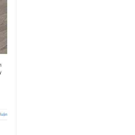
h
y
 luận