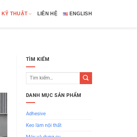
 KỸ THUẬT
LIÊN HỆ
ENGLISH
TÌM KIẾM
Tìm
kiếm:
DANH MỤC SẢN PHẨM
Adhesive
Keo làm nội thất
Máy và dụng cụ