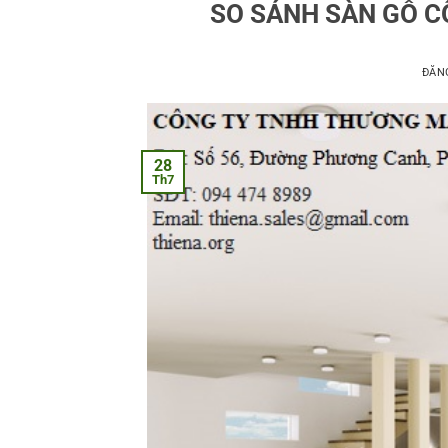
SO SÁNH SÀN GỖ C
ĐĂN
28
Th7