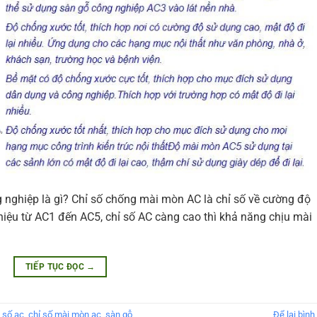
nghiệp là gì? Chỉ số chống mài mòn AC là chỉ số về cường độ
hiệu từ AC1 đến AC5, chỉ số AC càng cao thì khả năng chịu mài
TIẾP TỤC ĐỌC
→
 số ac
,
chỉ số mài mòn ac
,
sàn gỗ
Để lại bình