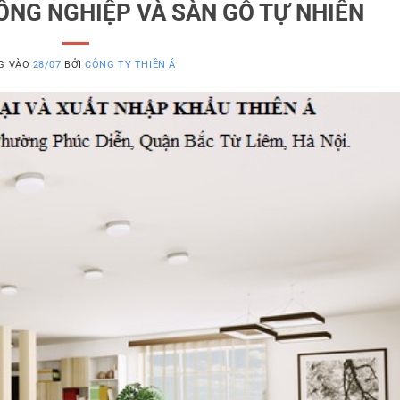
ÔNG NGHIỆP VÀ SÀN GỖ TỰ NHIÊN
G VÀO
28/07
BỞI
CÔNG TY THIÊN Á