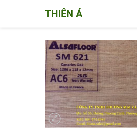
Bỏ
THIÊN Á
qua
nội
dung