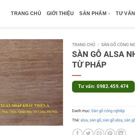
TRANG CHỦ
GIỚI THIỆU
SẢN PHẨM
TƯ VẤN
TRANG CHỦ
/
SÀN GỖ CÔNG N
SÀN GỖ ALSA N
TỪ PHÁP
Tư vấn: 0982.459.474
Danh mục:
Sàn gỗ công nghiệp
Thẻ:
alsa
,
sàn gỗ
,
sàn gỗ alsa
,
sàn g