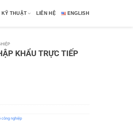
 KỸ THUẬT
LIÊN HỆ
ENGLISH
GHIỆP
HẬP KHẨU TRỰC TIẾP
ỗ công nghiệp