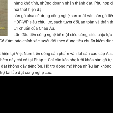
hàng khó tính, những doanh nhân thành đạt. Phù hợp c
nội thất hiện đại.
sàn gỗ alsa sử dụng công nghệ sản xuất ván sàn gỗ tiên 
HDF-WP siêu chịu lực, sạch tuyệt đối, an toàn và thân t
E1 chuẩn của Châu Âu.
Lần đầu tiên công nghệ bề mặt siêu cứng, siêu chịu lự
AC6 đảm bảo chính xác tuyệt đối theo đúng tiêu chuẩn kiểm địn
 hiện tại Việt Nam trên dòng sản phẩm ván lát sàn cao cấp Als
 hèm này chỉ có tại Pháp – Chỉ cần kéo nhẹ lưỡi khóa sàn gỗ tự 
p đặt không gây tiếng ồn. Hỗ trợ đóng mở khóa nhiều lần không
rợ tái lắp đặt công nghệ cao.