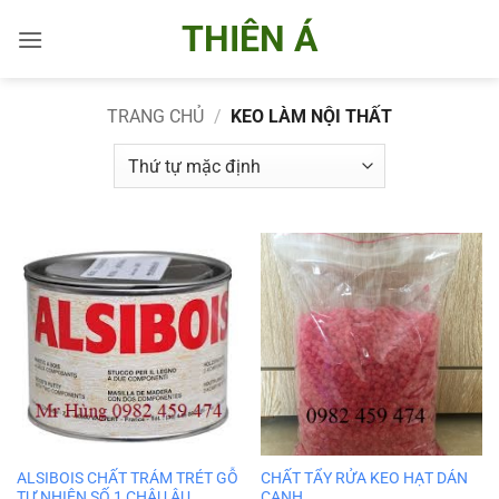
Bỏ
THIÊN Á
qua
nội
dung
TRANG CHỦ
/
KEO LÀM NỘI THẤT
ALSIBOIS CHẤT TRÁM TRÉT GỖ
CHẤT TẨY RỬA KEO HẠT DÁN
TỰ NHIÊN SỐ 1 CHÂU ÂU
CẠNH