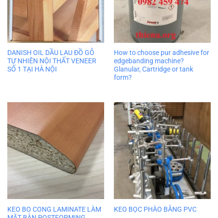
DANISH OIL DẦU LAU ĐỒ GỖ
How to choose pur adhesive for
TỰ NHIÊN NỘI THẤT VENEER
edgebanding machine?
SỐ 1 TẠI HÀ NỘI
Glanular, Cartridge or tank
form?
KEO BO CONG LAMINATE LÀM
KEO BỌC PHÀO BẰNG PVC
MẶT BÀN POSTFORMING