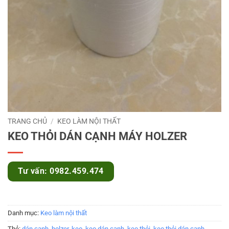
TRANG CHỦ
/
KEO LÀM NỘI THẤT
KEO THỎI DÁN CẠNH MÁY HOLZER
Tư vấn: 0982.459.474
Danh mục:
Keo làm nội thất
Thẻ:
dán cạnh
,
holzer
,
keo
,
keo dán cạnh
,
keo thỏi
,
keo thỏi dán cạnh