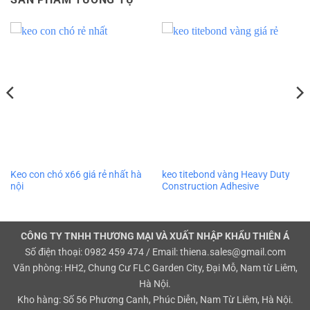
Keo con chó x66 giá rẻ nhất hà
keo titebond vàng Heavy Duty
nội
Construction Adhesive
CÔNG TY TNHH THƯƠNG MẠI VÀ XUẤT NHẬP KHẨU THIÊN Á
Số điện thoại: 0982 459 474 / Email: thiena.sales@gmail.com
Văn phòng: HH2, Chung Cư FLC Garden City, Đại Mỗ, Nam từ Liêm,
Hà Nội.
Kho hàng: Số 56 Phương Canh, Phúc Diễn, Nam Từ Liêm, Hà Nội.