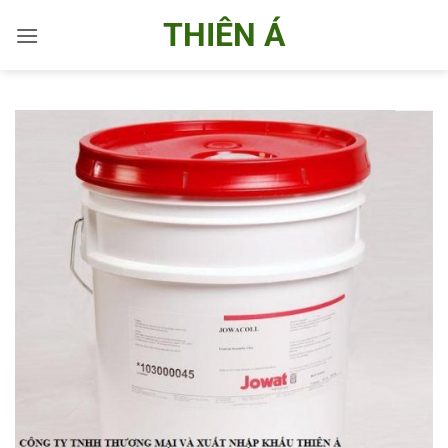
Bỏ
THIÊN Á
qua
nội
dung