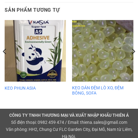
SẢN PHẨM TƯƠNG TỰ
KEO DÁN ĐỆM LÒ XO, ĐỆM
KEO PHUN ASIA
BÔNG, SOFA
CÔNG TY TNHH THƯƠNG MẠI VÀ XUẤT NHẬP KHẨU THIÊN Á
Số điện thoại: 0982 459 474 / Email: thiena.sales@gmail.com
Văn phòng: HH2, Chung Cư FLC Garden City, Đại Mỗ, Nam từ Liêm,
Hà Nội.