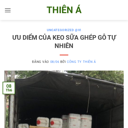
Bỏ
THIÊN Á
qua
nội
dung
UNCATEGORIZED @VI
ƯU DIỂM CỦA KEO SỮA GHÉP GỖ TỰ
NHIÊN
ĐĂNG VÀO
08/06
BỞI
CÔNG TY THIÊN Á
08
Th6