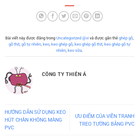
Bài viết này được đăng trong
Uncategorized @vi
và được gắn thẻ
ghép gỗ
,
gỗ thịt
,
gỗ tự nhiên
,
keo
,
keo ghép gỗ
,
keo ghép gỗ thịt
,
keo ghép gỗ tự
nhiên
,
keo sữa
.
CÔNG TY THIÊN Á
HƯỚNG DẪN SỬ DỤNG KEO
ƯU ĐIỂM CỦA VIỀN TRANH
HÚT CHÂN KHÔNG MÀNG
TREO TƯỜNG BẰNG PVC
PVC