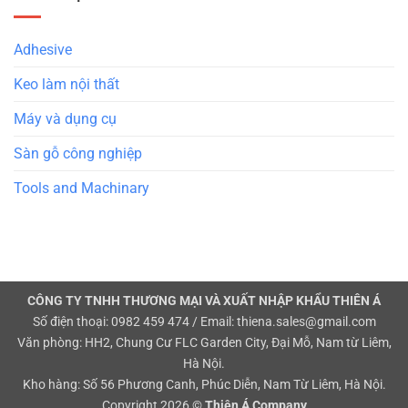
Adhesive
Keo làm nội thất
Máy và dụng cụ
Sàn gỗ công nghiệp
Tools and Machinary
CÔNG TY TNHH THƯƠNG MẠI VÀ XUẤT NHẬP KHẨU THIÊN Á
Số điện thoại: 0982 459 474 / Email: thiena.sales@gmail.com
Văn phòng: HH2, Chung Cư FLC Garden City, Đại Mỗ, Nam từ Liêm,
Hà Nội.
Kho hàng: Số 56 Phương Canh, Phúc Diễn, Nam Từ Liêm, Hà Nội.
Copyright 2026 ©
Thiên Á Company