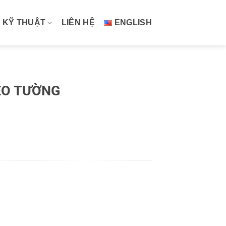
 KỸ THUẬT
LIÊN HỆ
ENGLISH
EO TƯỜNG