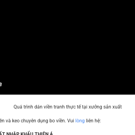
Quá trình dán viền tranh thực tế tại xưởng sản xuất
iền và keo chuyên dụng bo viền. Vui
lòng
liên hệ:
ẤT NHẬP KHẨU THIÊN Á