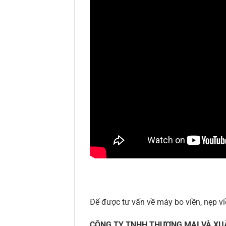
Để được tư vấn về máy bo viền, nẹp v
CÔNG TY TNHH THƯƠNG MẠI VÀ XU