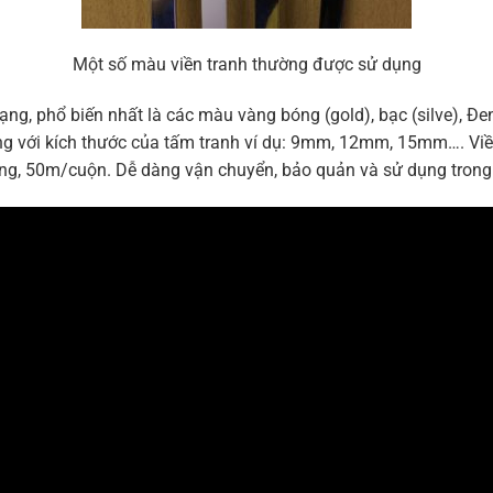
Một số màu viền tranh thường được sử dụng
ng, phổ biến nhất là các màu vàng bóng (gold), bạc (silve), Đen
ứng với kích thước của tấm tranh ví dụ: 9mm, 12mm, 15mm…. V
ùng, 50m/cuộn. Dễ dàng vận chuyển, bảo quản và sử dụng trong