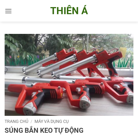
Bỏ
THIÊN Á
qua
nội
dung
TRANG CHỦ
/
MÁY VÀ DỤNG CỤ
SÚNG BẮN KEO TỰ ĐỘNG