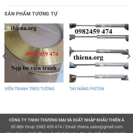
SẢN PHẨM TƯƠNG TỰ
VIỀN TRANH TREO TƯỜNG
TAY NÂNG PISTON
CÔNG TY TNHH THƯƠNG MẠI VÀ XUẤT NHẬP KHẨU THIÊN Á
Số điện thoại: 0982 459 474 / Email: thiena.sales@gmail.com