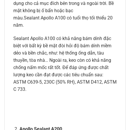
dụng cho cả mục đích bên trong và ngoài trời. Bề
mặt không bị ố bẩn hoặc bạc
màu.Sealant Apollo A100 có tuổi thọ tối thiểu 20
năm.
Sealant Apollo A100 có khả năng bám dính đặc
biệt với bất kỳ bề mặt đòi hỏi độ bám dính mềm
dẻo và bền chắc, như: hệ thống ống dẫn, tàu
thuyền, tòa nhà… Ngoài ra, keo còn có khả năng
chống nấm mốc rất tốt. Để đáp ứng được chất
lượng keo cần đạt được các tiêu chuẩn sau:
ASTM C639-5, 230C (50% RH), ASTM D412, ASTM
C 733.
Apollo Sealant A200