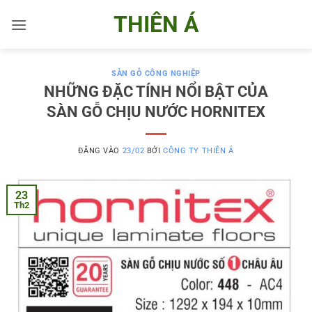
Bỏ
THIÊN Á
qua
nội
dung
SÀN GỖ CÔNG NGHIỆP
NHỮNG ĐẶC TÍNH NỔI BẬT CỦA
SÀN GỖ CHỊU NƯỚC HORNITEX
ĐĂNG VÀO
23/02
BỞI
CÔNG TY THIÊN Á
23
Th2