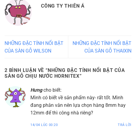
CÔNG TY THIÊN Á
NHỮNG ĐẶC TÍNH NỔI BẬT
NHỮNG ĐẶC TÍNH NỔI BẬT
CỦA SÀN GỖ WILSON
CỦA SÀN GỖ THAIXIN
2 BÌNH LUẬN VỀ “
NHỮNG ĐẶC TÍNH NỔI BẬT CỦA
SÀN GỖ CHỊU NƯỚC HORNITEX
”
Hưng
cho biết:
Mình có biết về sản phẩm này- rất tốt. Mình
đang phân vân nên lựa chọn hàng 8mm hay
12mm để thì công nhà riêng?
14/04 LÚC 00:20
TRẢ LỜI