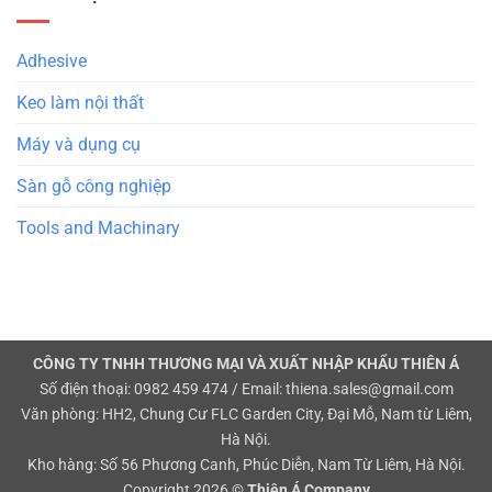
Adhesive
Keo làm nội thất
Máy và dụng cụ
Sàn gỗ công nghiệp
Tools and Machinary
CÔNG TY TNHH THƯƠNG MẠI VÀ XUẤT NHẬP KHẨU THIÊN Á
Số điện thoại: 0982 459 474 / Email: thiena.sales@gmail.com
Văn phòng: HH2, Chung Cư FLC Garden City, Đại Mỗ, Nam từ Liêm,
Hà Nội.
Kho hàng: Số 56 Phương Canh, Phúc Diễn, Nam Từ Liêm, Hà Nội.
Copyright 2026 ©
Thiên Á Company