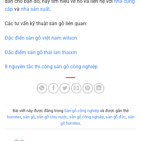
dẫn cho bạn đó, hãy tìm hiêu về nó và liên hệ với
nhà cung
cấp
và
nhà sản xuất
.
Các tư vấn kỹ thuật sàn gỗ liên quan:
Đặc điển sàn gỗ việt nam wilson
Đặc điểm sàn gỗ thái lan thaixin
8 nguyên tắc thi công sàn gỗ công nghiệp
Bài viết này được đăng trong
Sàn gỗ công nghiệp
và được gắn thẻ
hornitex
,
sàn gỗ
,
sàn gỗ chịu nước
,
sàn gỗ công nghiệp
,
sàn gỗ đức
,
sàn
gỗ hornitex
.