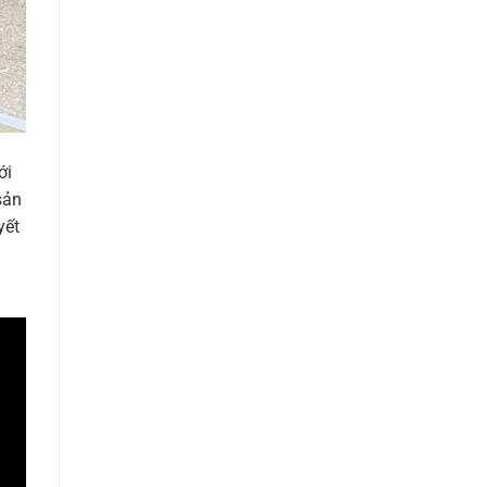
ới
sản
yết