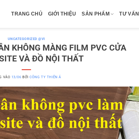
TRANG CHỦ
GIỚI THIỆU
SẢN PHẨM
TƯ VẤN
UNCATEGORIZED @VI
HÂN KHÔNG MÀNG FILM PVC CỬA
ITE VÀ ĐỒ NỘI THẤT
G VÀO
13/06
BỞI
CÔNG TY THIÊN Á