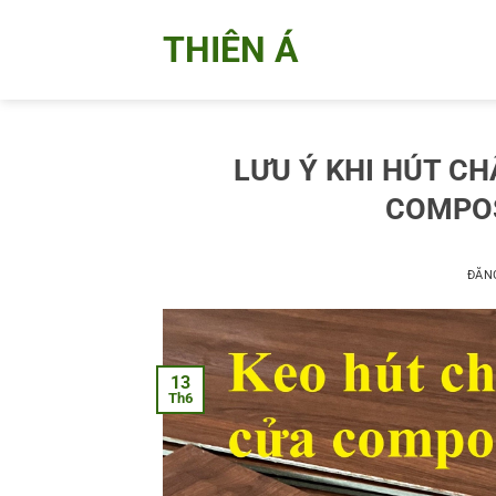
Bỏ
THIÊN Á
qua
nội
dung
LƯU Ý KHI HÚT C
COMPOS
ĐĂN
13
Th6