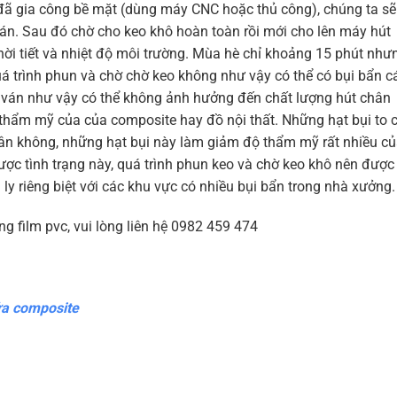
 đã gia công bề mặt (dùng máy CNC hoặc thủ công), chúng ta sẽ
án. Sau đó chờ cho keo khô hoàn toàn rồi mới cho lên máy hút
hời tiết và nhiệt độ môi trường. Mùa hè chỉ khoảng 15 phút như
uá trình phun và chờ chờ keo không như vậy có thể có bụi bẩn c
 ván như vậy có thể không ảnh hưởng đến chất lượng hút chân
hẩm mỹ của của composite hay đồ nội thất. Những hạt bụi to 
chân không, những hạt bụi này làm giảm độ thẩm mỹ rất nhiều c
ược tình trạng này, quá trình phun keo và chờ keo khô nên được
ly riêng biệt với các khu vực có nhiều bụi bẩn trong nhà xưởng.
 film pvc, vui lòng liên hệ 0982 459 474
ửa composite