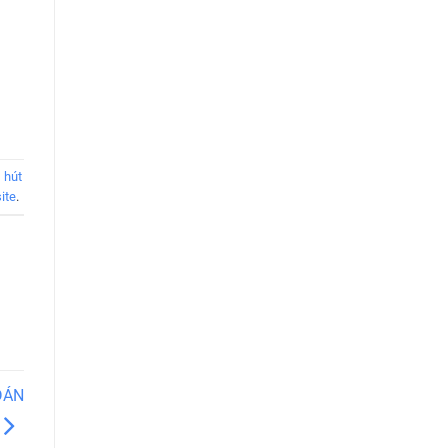
,
hút
ite
.
DÁN