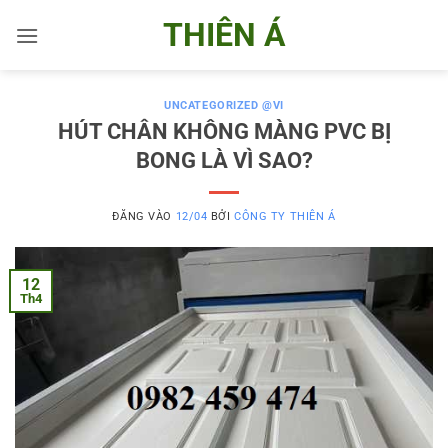
Bỏ
THIÊN Á
qua
nội
dung
UNCATEGORIZED @VI
HÚT CHÂN KHÔNG MÀNG PVC BỊ
BONG LÀ VÌ SAO?
ĐĂNG VÀO
12/04
BỞI
CÔNG TY THIÊN Á
12
Th4