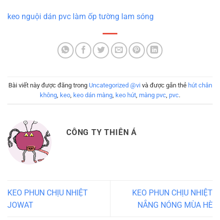
keo nguội dán pvc làm ốp tường lam sóng
Bài viết này được đăng trong
Uncategorized @vi
và được gắn thẻ
hút chân
không
,
keo
,
keo dán màng
,
keo hút
,
màng pvc
,
pvc
.
CÔNG TY THIÊN Á
KEO PHUN CHỊU NHIỆT
KEO PHUN CHỊU NHIỆT
JOWAT
NẮNG NÓNG MÙA HÈ