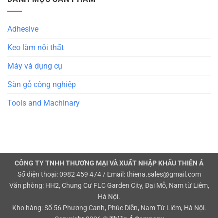
Adhesive
Keo làm nội thất
Máy và dụng cụ
Sàn gỗ công nghiệp
Tools and Machinary
CÔNG TY TNHH THƯƠNG MẠI VÀ XUẤT NHẬP KHẨU THIÊN Á
Số điện thoại: 0982 459 474 / Email: thiena.sales@gmail.com
Văn phòng: HH2, Chung Cư FLC Garden City, Đại Mỗ, Nam từ Liêm,
Hà Nội.
Kho hàng: Số 56 Phương Canh, Phúc Diễn, Nam Từ Liêm, Hà Nội.