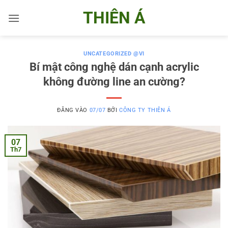
Bỏ
THIÊN Á
qua
nội
dung
UNCATEGORIZED @VI
Bí mật công nghệ dán cạnh acrylic
không đường line an cường?
ĐĂNG VÀO
07/07
BỞI
CÔNG TY THIÊN Á
07
Th7