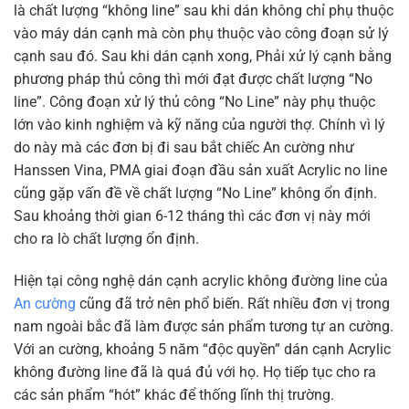
là chất lượng “không line” sau khi dán không chỉ phụ thuộc
vào máy dán cạnh mà còn phụ thuộc vào công đoạn sử lý
cạnh sau đó. Sau khi dán cạnh xong, Phải xử lý cạnh bằng
phương pháp thủ công thì mới đạt được chất lượng “No
line”. Công đoạn xử lý thủ công “No Line” này phụ thuộc
lớn vào kinh nghiệm và kỹ năng của người thợ. Chính vì lý
do này mà các đơn bị đi sau bắt chiếc An cường như
Hanssen Vina, PMA giai đoạn đầu sản xuất Acrylic no line
cũng gặp vấn đề về chất lượng “No Line” không ổn định.
Sau khoảng thời gian 6-12 tháng thì các đơn vị này mới
cho ra lò chất lượng ổn định.
Hiện tại công nghệ dán cạnh acrylic không đường line của
An cường
cũng đã trở nên phổ biến. Rất nhiều đơn vị trong
nam ngoài bắc đã làm được sản phẩm tương tự an cường.
Với an cường, khoảng 5 năm “độc quyền” dán cạnh Acrylic
không đường line đã là quá đủ với họ. Họ tiếp tục cho ra
các sản phẩm “hót” khác để thống lĩnh thị trường.